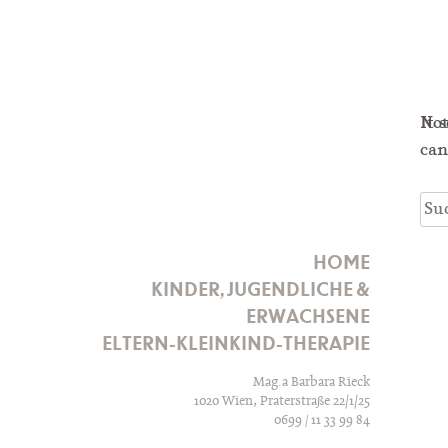
Skip
No
It 
to
can
content
Suc
nac
HOME
KINDER, JUGENDLICHE &
ERWACHSENE
ELTERN-KLEINKIND-THERAPIE
Mag.a Barbara Rieck
1020 Wien, Praterstraße 22/1/25
0699
11 33 99 84
/